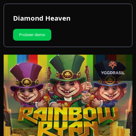
Diamond Heaven
Probeer demo