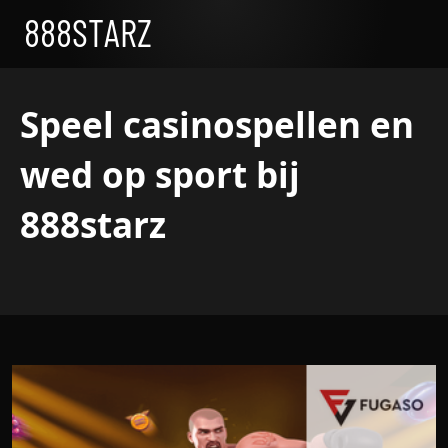
Speel casinospellen en
wed op sport bij
888starz