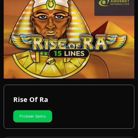
Rise Of Ra
Probeer demo