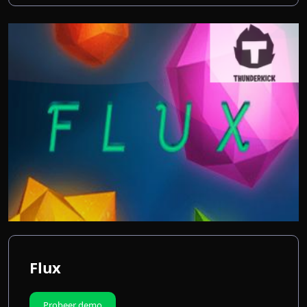
Flux
Probeer demo