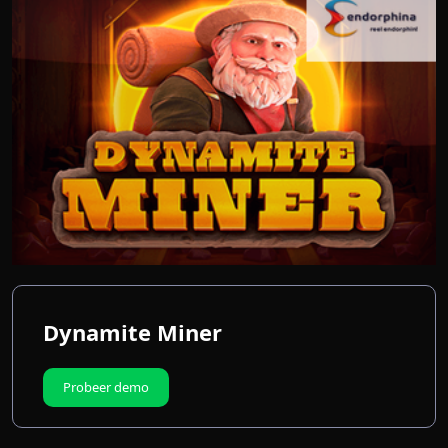
Dynamite Miner
Probeer demo