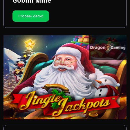
Goblin Mine
Probeer demo