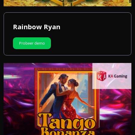
Rainbow Ryan
Probeer demo