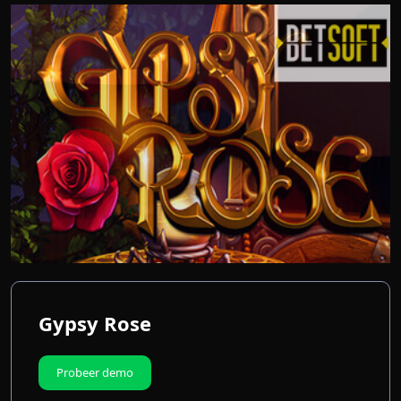
Gypsy Rose
Probeer demo