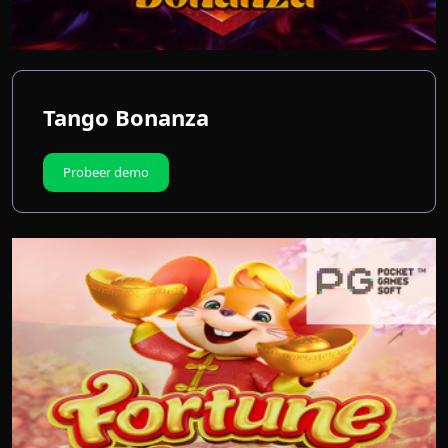
Tango Bonanza
Probeer demo