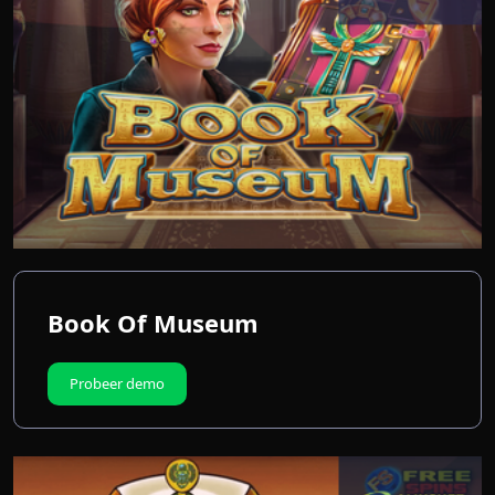
Book Of Museum
Probeer demo